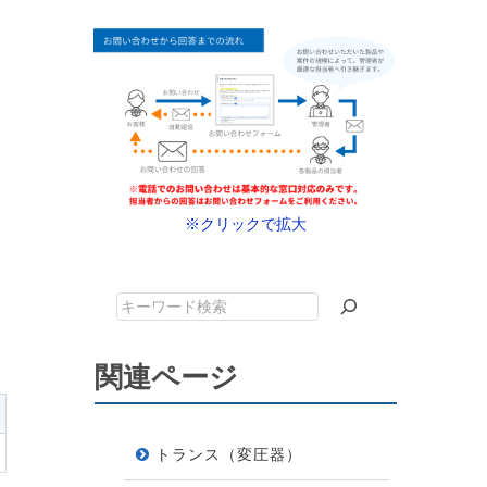
※クリックで拡大
キ
ー
ワ
関連ページ
ー
ド
検
トランス（変圧器）
索