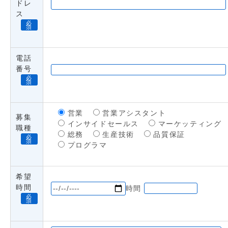
ドレ
ス
必
須
電話
番号
必
須
営業
営業アシスタント
募集
インサイドセールス
マーケッティング
職種
総務
生産技術
品質保証
必
須
プログラマ
希望
時間
時間
必
須