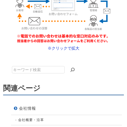
※クリックで拡大
キ
ー
ワ
関連ページ
ー
ド
検
会社情報
索
会社概要・沿革