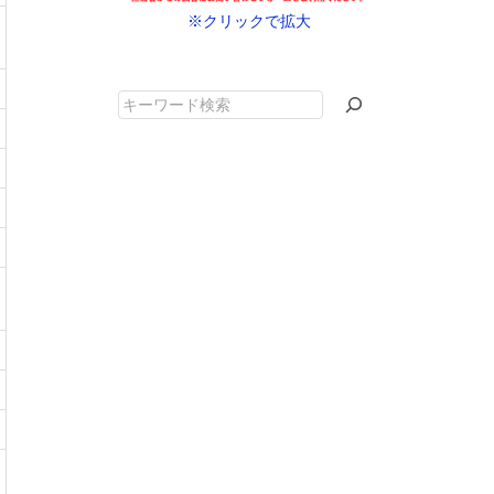
※クリックで拡大
キ
ー
ワ
ー
ド
検
索