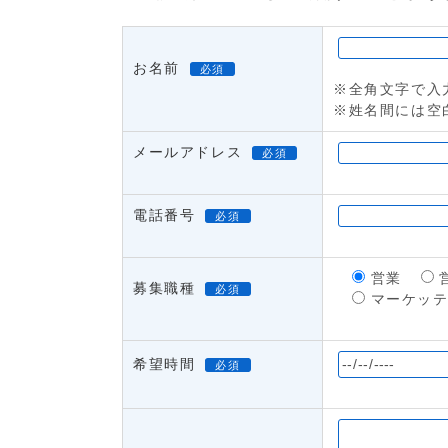
お名前
必須
※全角文字で入
※姓名間には空
メールアドレス
必須
電話番号
必須
営業
募集職種
必須
マーケッ
希望時間
必須