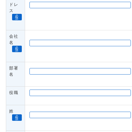
ドレ
ス
必
須
会社
名
必
須
部署
名
役職
姓
必
須