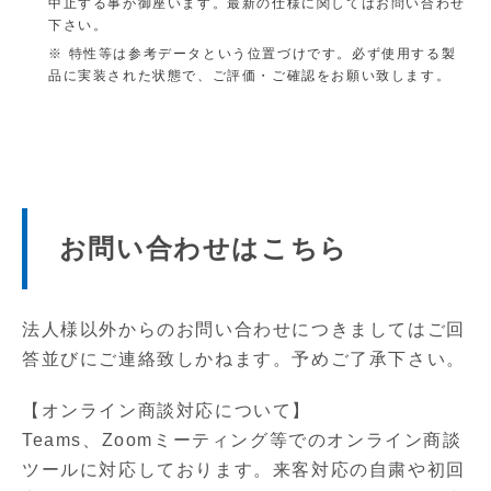
IEC60068-2-27, 
中止する事が御座います。最新の仕様に関してはお問い合わせ
非作動
s, 
下さい。
電線
BIS
IEC610
80MHz – 1
衝撃試験
放射無線周波電磁界
特性等は参考データという位置づけです。必ず使用する製
00-4-3
1.4GHz – 
IEC60068-2-27, 
In conformance 
動作中
品に実装された状態で、ご評価・ご確認をお願い致します。
2GHz – 2.
s, 
CE
電気的ファストトラン
IEC610
IEC60068-2-6, R
非作動
ジェント／バースト
00-4-4
In conformance w
振動試験
UKCA
ons 2016 and Ele
IEC60068-2-6, 
IEC610
動作中
サージ
10min pe
00-4-5
お問い合わせはこちら
Input to Outpu
II (Compliance t
過電圧カテゴリ
t
IEC610
伝導妨害
00-4-6
ガルバニック
Input to Groun
汚染度
法人様以外からのお問い合わせにつきましてはご回
絶縁
d
IEC610
電源周波数磁界
00-4-8
答並びにご連絡致しかねます。予めご了承下さい。
Output to Gro
und
IEC610
0%
電圧ディップ・短時間
【オンライン商談対応について】
00-4-1
40% 
停電
Teams、Zoomミーティング等でのオンライン商談
1
70% 
ツールに対応しております。来客対応の自粛や初回
高調波電流妨害波放出制限
IEC/EN/B