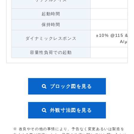
突入電流（Cold Start）
6
力率（100%負荷時）
起動時間
>0.96 t
50
漏洩電流
保持時間
1
±10% @115 & 23
ダイナミックレスポンス
A/μS,
容量性負荷での起動
安全特別低電圧
ケースシャーシ
過電圧
動作温度
CISPR32, EN/BS
>700,
39.6-
MTBF
周囲温度
(I/P: 
エミッション(CE & RE)
ケースカバー
TUV Bauart
保管温度
110-175% 
EN62368
Compliance to F
過負荷/過電流
キャパシタ予想寿命
10 years(
No
ブロック図を見る
寸法
UL/cUL
UL62368-
215 x 11
>5
パワーディレーティング
過温度
<10
EN/BS EN55035,
重量
CB scheme
IEC62368-1, IE
イミュニティ
ance to E
短絡
外観寸法図を見る
電気安全規格
インジケーター
EAC
使用湿度
(Auto-Re
20
IEC610
静電気放電
冷却方式
BSMI
衝撃に対する保護
動作高度
Class
0 
00-4-2
改良やその他の事情により、予告なく変更あるいは製造を
端子
CCC
M3.