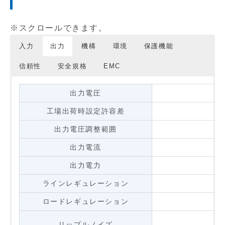
入力
出力
機構
環境
保護機能
信頼性
安全規格
EMC
入力電圧表記
出力電圧
入力電圧範囲
工場出荷時設定許容差
DC入力電圧範囲
出力電圧調整範囲
定格入力周波数
出力電流
入力周波数範囲
出力電力
入力電流
3.8A t
ラインレギュレーション
±
効率（100%負荷時）
ロードレギュレーション
無負荷時消費電力
リップルノイズ