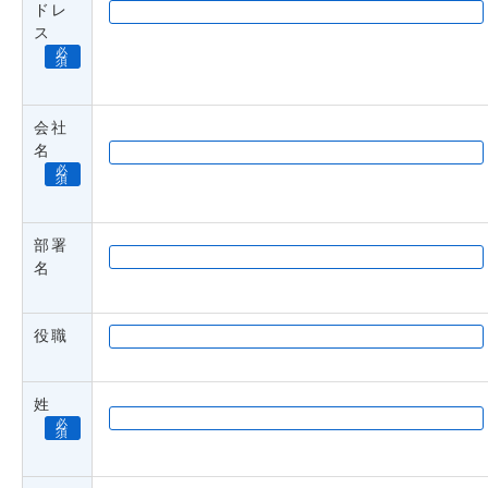
ドレ
ス
必
須
会社
名
必
須
部署
名
役職
姓
必
須